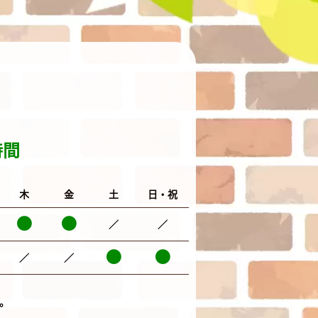
時間
木
金
土
日・祝
／
／
／
／
。