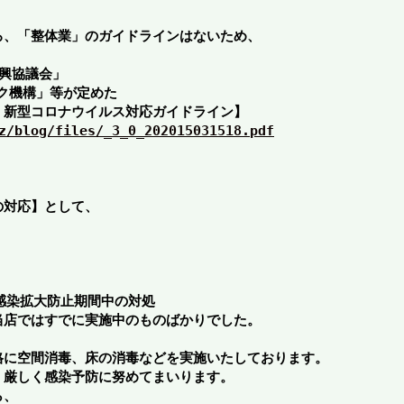
ろ、「整体業」のガイドラインはないため、
興協議会」
ック機構」等が定めた
　新型コロナウイルス対応ガイドライン】
z/blog/files/_3_0_202015031518.pdf
の対応】として、
感染拡大防止期間中の対処
当店ではすでに実施中のものばかりでした。
格に空間消毒、床の消毒などを実施いたしております。
く厳しく感染予防に努めてまいります。
ら、