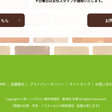
※日曜日は女性スタッフが施術いたします。
こちら
お
OME
店舗案内
プライバシーポリシー
サイトマップ
お問い合
Copyright © 新リンパサロン横浜青葉西・整体院 中澤 All Rights Reserved.
【掲載の記事・写真・イラストなどの無断複写・転載を禁じます】