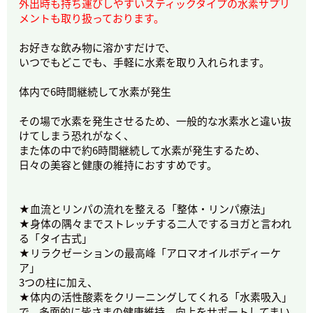
外出時も持ち運びしやすいスティックタイプの水素サプリ
メントも取り扱っております。
お好きな飲み物に溶かすだけで、
いつでもどこでも、手軽に水素を取り入れられます。
体内で6時間継続して水素が発生
その場で水素を発生させるため、一般的な水素水と違い抜
けてしまう恐れがなく、
また体の中で約6時間継続して水素が発生するため、
日々の美容と健康の維持におすすめです。
★血流とリンパの流れを整える「整体・リンパ療法」
★身体の隅々までストレッチする二人でするヨガと言われ
る「タイ古式」
★リラクゼーションの最高峰「アロマオイルボディーケ
ア」
3つの柱に加え、
★体内の活性酸素をクリーニングしてくれる「水素吸入」
で、多面的に皆さまの健康維持、向上をサポートしてまい