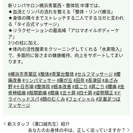
新リンパサロン横浜青葉西・整体院 中澤では、
★血流とリンパの流れを整える「整体・リンパ療法」
★身体の隅々までストレッチする二人でするヨガと言われ
る「タイ古式マッサージ」
★リラクゼーションの最高峰「アロマオイルボディーケ
ア」
3つの柱に加え、
★体内の活性酸素をクリーニングしてくれる「水素吸入」
で、多面的に皆さまの健康維持、向上をサポートしてまい
ります。
#横浜市青葉区
#整体
#青葉台整体
#セルフマッサージ
#腰
痛改善
#リンパマッサー
#藤が丘
#田奈
#長津田
#あざみ
野
#十日市場
#整体院
#根本改善
#首こり
#肩こり
#腰痛
#坐
骨神経痛
#股関節痛
#膝痛
#五十肩
#四十肩
#姿勢矯正
#ド
ライヘッドスパ
#顔のむくみ
#フェイシャル
#足裏足つぼ
マッサージ
新スタッフ（溝口誠先生）紹介
あなたのお身体の中は、正しく巡っていますか？